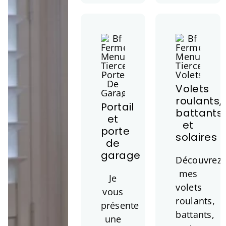
Volets
roulants,
Portail
battants
et
et
porte
solaires
de
garage
Découvrez
mes
Je
volets
vous
roulants,
présente
battants,
une