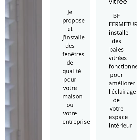
vitrée
Je
BF
propose
FERMETUR
et
installe
j’installe
des
des
baies
fenêtres
vitrées
de
fonctionnel
qualité
pour
pour
améliorer
votre
l’éclairage
maison
de
ou
votre
votre
espace
entreprise.
intérieur