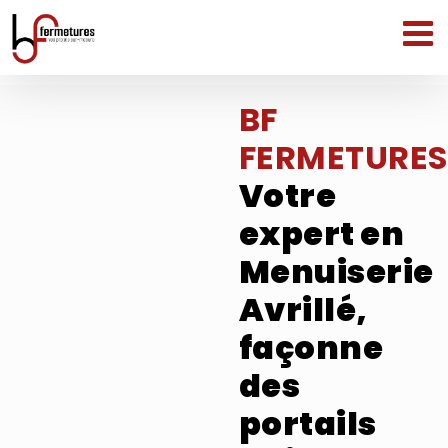
Passer
au
contenu
BF
FERMETURES
Votre
expert en
Menuiserie
Avrillé,
façonne
des
portails