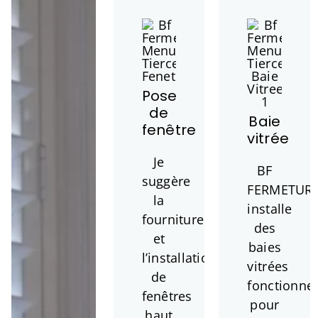
Pose
de
Baie
fenêtre
vitrée
Je
BF
suggère
FERMETUR
la
installe
fourniture
des
et
baies
l’installation
vitrées
de
fonctionnel
fenêtres
pour
haut