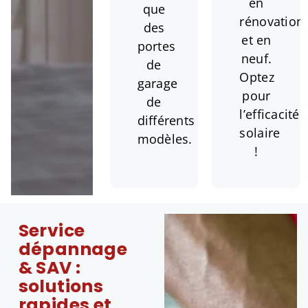
en
que
rénovation
des
et en
portes
neuf.
de
Optez
garage
pour
de
l’efficacité
différents
solaire
modèles.
!
Service
dépannage
& SAV :
solutions
rapides et