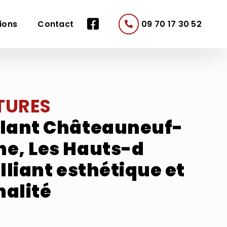
ions
Contact
09 70 17 30 52
TURES
ulant Châteauneuf-
he, Les Hauts-d
lliant esthétique et
nalité